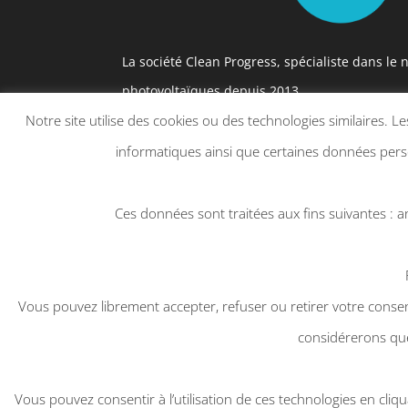
La société Clean Progress, spécialiste dans l
photovoltaïques depuis 2013.
Notre site utilise des cookies ou des technologies similaires. 
Optimisez le rendement de vos panneaux sola
informatiques ainsi que certaines données person
nettoyage professionnel adapté. Nos équipem
nettoyage sans dépôt calcaire et sans traces.
Ces données sont traitées aux fins suivantes : an
Contactez-nous pour plus d’informations.
Vous pouvez librement accepter, refuser ou retirer votre conse
Contactez-Nous
considérerons que
Vous pouvez consentir à l’utilisation de ces technologies en cliq
Copyright© 2025-2026
Clean Progress
| Desig