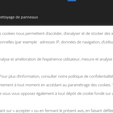
e nettoyage de panneaux
Les cookies nous permettent d’accéder, d’analyser et de stocker des
ires en optant pour un
nelles (par exemple : adresses IP, données de navigation, d’utilisat
ents vous garantissent un
alyse et amélioration de l’expérience utilisateur, mesure et analyse
Pour plus d’information, consulter notre politique de confidentialité
ntement à tout moment en accédant au paramétrage des cookies. Si 
 vous vous opposez également à tout dépôt de cookie fondé sur un
uant sur « accepter » ou en fermant le présent avis, en faisant défil
ned by
ASB Design
|